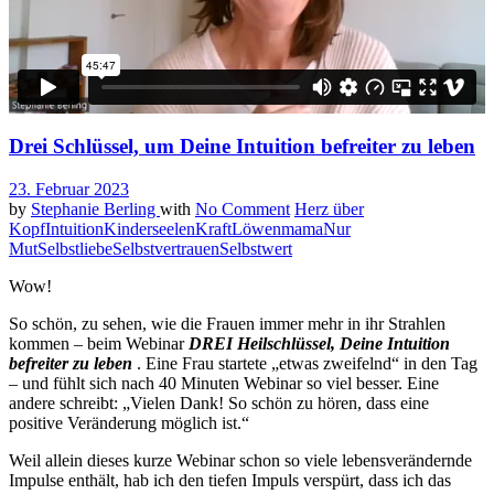
Drei Schlüssel, um Deine Intuition befreiter zu leben
23. Februar 2023
by
Stephanie Berling
with
No Comment
Herz über
Kopf
Intuition
Kinderseelen
Kraft
Löwenmama
Nur
Mut
Selbstliebe
Selbstvertrauen
Selbstwert
Wow!
So schön, zu sehen, wie die Frauen immer mehr in ihr Strahlen
kommen – beim Webinar
DREI Heilschlüssel, Deine Intuition
befreiter zu leben
. Eine Frau startete „etwas zweifelnd“ in den Tag
– und fühlt sich nach 40 Minuten Webinar so viel besser. Eine
andere schreibt: „Vielen Dank! So schön zu hören, dass eine
positive Veränderung möglich ist.“
Weil allein dieses kurze Webinar schon so viele lebensverändernde
Impulse enthält, hab ich den tiefen Impuls verspürt, dass ich das