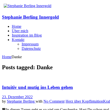
Stephanie Berling Innergold
Home
Über mich
Inspiration im Blog
Kontakt
Impressum
Datenschutz
Home
Danke
Posts tagged: Danke
Intuitiv und mutig ins Leben gehen
23. Dezember 2022
by
Stephanie Berling
with
No Comment
Herz über Kopf
Intuition
Kraf
💖In diesen Tagen geht es so viel um Geschenke. Hast Du schon mal