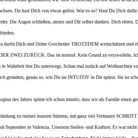
achsen. Du hast Dich von etwas gelöst. War es so? Hast Du Dich dafür 
ieder. Die Augen schließen, atmen und Dir selber danken. Dich ehren.
frieden.
Du darfst Dich und Deine Geschenke TROTZDEM wertschätzen und ehren.
WEI ZURÜCK. Das ist normal. Kein Grund zu verzweifeln. Ich w
h in Wahrheit bist Du unterwegs. Schau mal zurück auf Weihnachten vor 
gestalten, genau so, wie Du sie INTUITIV in Dir spürst. Sie ist schon 
inn des Jahres spürte ich schon intuitiv, dass wir als Familie einen g
Verbindung zu meiner inneren Stimme, mit ganz viel Vertrauen SCH
eit September in Valencia. Unserem Seelen- und Kraftort. Es war nicht