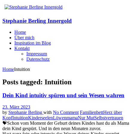
Stephanie Berling Innergold
Home
Über mich
Inspiration im Blog
Kontakt
Impressum
Datenschutz
Home
Intuition
Posts tagged: Intuition
Dein Kind intuitiv spüren und sein Wesen wahren
23. März 2023
by
Stephanie Berling
with
No Comment
Familienbett
Herz über
Kopf
Intuition
Kinderseelen
Löwenmama
Nur Mut
Selbstvertrauen
💝Schon vom Moment der Geburt deines Kindes hast du als Mama
dein Kind gespürt. Und in den neun Monaten zuvor.
Hast ganz fein oder intensiv das Wesen deines Kindes gespürt.