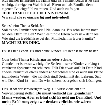
Aus meiner Erfahrung als Mama und als Familiencoach ist es sehr
wichtig, der eigenen Wahrheit als Eltern und als Familie, dem
eigenen Bauchgefühl zu trauen. Und auch zu folgen.
JEDE FAMILIE IST EIN UNIVERSUM.
Wir sind alle so einzigartig und individuell.
Sei es beim Thema
Schlafen
.
Soll es das Familienbett sein? Na, dann los. Bis zehn Jahren noch
bei den Eltern im Bett? Wenn es für die Eltern okay ist – dann los.
Wie sind die Bedürfnisse bei den Mitgliedern in Eurer Familie?
MACHT EUER DING.
Es ist Euer Leben. Es sind deine Kinder. Du kennst sie am besten.
Oder beim Thema
Kindergarten oder Schule
.
Gerade hier ist es so wichtig, die Seelen unserer Kinder vor längst
veralteten Systemen zu schützen. Fällt Dir etwas auf? Ist Dein Kind
anders, braucht es etwas anderes? Manchmal sind es auch nur kleine
individuelle Wege – die möglich sind! Sprich mit den Lehrern. Sag,
wie Dein Kind ist – und Du wirst sehen, es ergeben sich Lösungen.
Das ist oft der schwierigere Weg. Du wirst vielleicht auf
Verwunderung stoßen.
Du musst vielleicht zur „peinlichen“
Mama werden. Aber es lohnt sich! Es geht um Dein Kind. Und
meine Erfahrung zeigt: wir denken vielleicht, wir wären