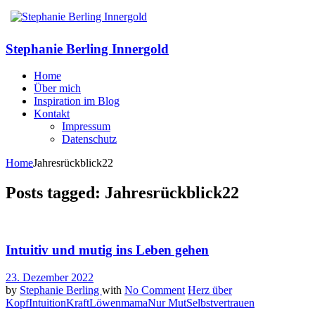
Stephanie Berling Innergold
Home
Über mich
Inspiration im Blog
Kontakt
Impressum
Datenschutz
Home
Jahresrückblick22
Posts tagged: Jahresrückblick22
Intuitiv und mutig ins Leben gehen
23. Dezember 2022
by
Stephanie Berling
with
No Comment
Herz über
Kopf
Intuition
Kraft
Löwenmama
Nur Mut
Selbstvertrauen