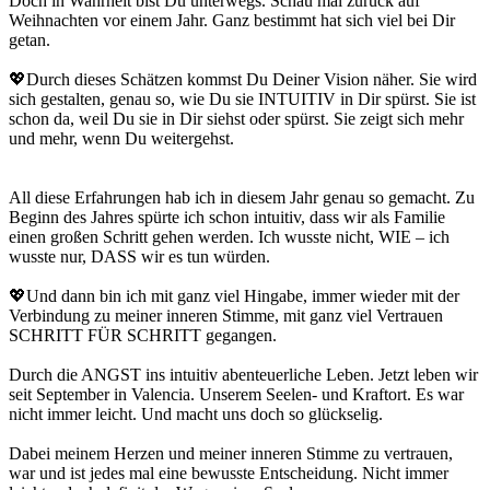
Doch in Wahrheit bist Du unterwegs. Schau mal zurück auf
Weihnachten vor einem Jahr. Ganz bestimmt hat sich viel bei Dir
getan.
💖Durch dieses Schätzen kommst Du Deiner Vision näher. Sie wird
sich gestalten, genau so, wie Du sie INTUITIV in Dir spürst. Sie ist
schon da, weil Du sie in Dir siehst oder spürst. Sie zeigt sich mehr
und mehr, wenn Du weitergehst.
All diese Erfahrungen hab ich in diesem Jahr genau so gemacht. Zu
Beginn des Jahres spürte ich schon intuitiv, dass wir als Familie
einen großen Schritt gehen werden. Ich wusste nicht, WIE – ich
wusste nur, DASS wir es tun würden.
💖Und dann bin ich mit ganz viel Hingabe, immer wieder mit der
Verbindung zu meiner inneren Stimme, mit ganz viel Vertrauen
SCHRITT FÜR SCHRITT gegangen.
Durch die ANGST ins intuitiv abenteuerliche Leben. Jetzt leben wir
seit September in Valencia. Unserem Seelen- und Kraftort. Es war
nicht immer leicht. Und macht uns doch so glückselig.
Dabei meinem Herzen und meiner inneren Stimme zu vertrauen,
war und ist jedes mal eine bewusste Entscheidung. Nicht immer